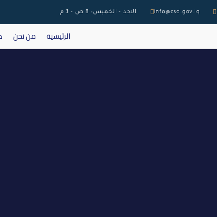
info@csd.gov.iq
الاحد - الخميس: 8 ص - 3 م
الرئيسية
من نحن
ك
اطلاق التداول على ا