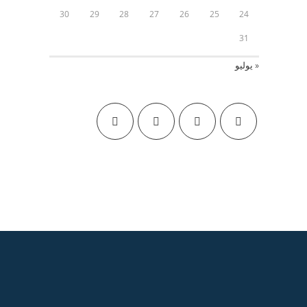
30
29
28
27
26
25
24
31
« يوليو