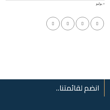
« يوليو
انضم لقائمتنا..