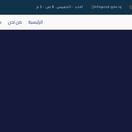
info@csd.gov.iq
الاحد - الخميس: 8 ص - 3 م
الرئيسية
من نحن
ك
اغلاق تداول اسه