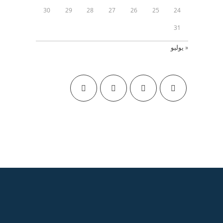
30
29
28
27
26
25
24
31
« يوليو