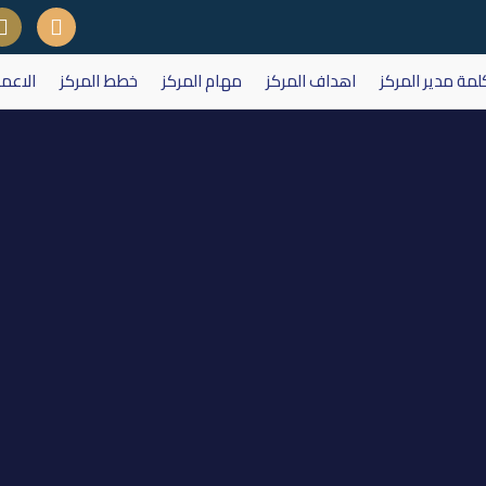
لمة مدير المركز
اهداف المركز
مهام المركز
خطط المركز
الاعم
م شركة فنادق المنصور اعتبارا من /2011