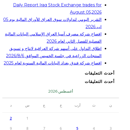
Daily Report Iraq Stock Exchange trades for
August 05,2026
التقرير اليومي لتداولات سوق العراق للأوراق المالية يوم 05
اب 2026
افصاح شركة مصرف آسيا العراق الإسلامي البيانات المالية
الفصلية للفصل الثاني لعام 2026
اطلاق التداول على أسهم شركة العراقية لانتاج و تسويق
المنتجات الزراعية في جلسة الخميس الموافق 2026/8/6
افصاح شركة فندق بغداد البيانات المالية السنوية لعام 2025
أحدث التعليقات
أحدث التعليقات
أغسطس 2026
ن
ث
أرب
خ
ج
س
د
2
1
9
8
7
6
5
4
3