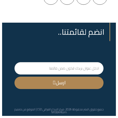
انضم لقائمتنا..
ارسل
جميع حقوق النشر محفوظة 2026، مركز الايداع العراقي CSD | الموقع من تصميم
MISBARcom