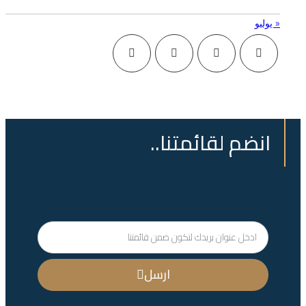
« يوليو
انضم لقائمتنا..
ارسل