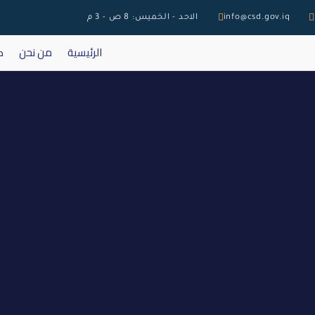
info@csd.gov.iq
الاحد - الخميس: 8 ص - 3 م
الرئيسية
من نحن
ك
كتاب هيئة الاوراق 